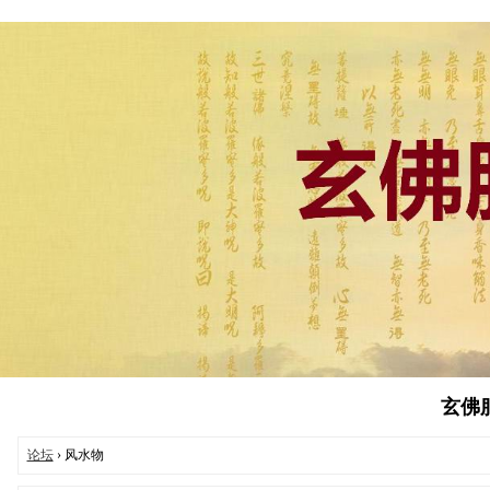
玄佛服务
论坛
› 风水物