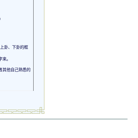
）
入上卦、下卦的框
字来。
者其他自己熟悉的