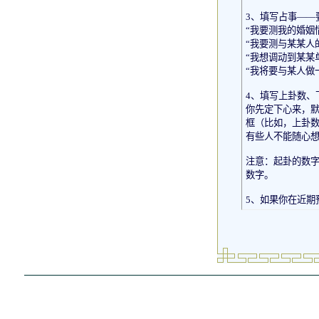
3、填写占事——
“我要测我的婚姻
“我要测与某某人
“我想调动到某某
“我将要与某人做
4、填写上卦数、
你先定下心来，默
框（比如，上卦数：4
有些人不能随心
注意：起卦的数
数字。
5、如果你在近期